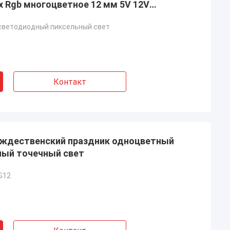
 Rgb многоцветное 12 мм 5V 12V
ное пейзажное освещение
светодиодный пиксельный свет
Контакт
ождественский праздник одноцветный
ный точечный свет
G12