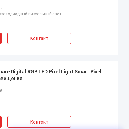
05
светодиодный пиксельный свет
Контакт
e Digital RGB LED Pixel Light Smart Pixel
свещения
ай
Контакт