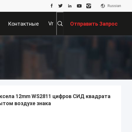
Russian
Vr
Контактные
Отправить Запрос
Данные
ксела 12mm WS2811 цифров СИД квадрата
ытом воздухе знака