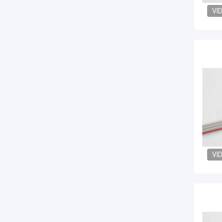
VI
VI