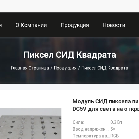
я
О Компании
Продукция
Новости
а
Пиксел СИД Квадрата
Главная Страница
/
Продукция
/
Пиксел СИД Квадрата
Модуль СИД пиксела пи
DC5V для света на откр
Сила:
0,3 Вт
Ввод напряжения:
5v
Температура цвета:
RGB