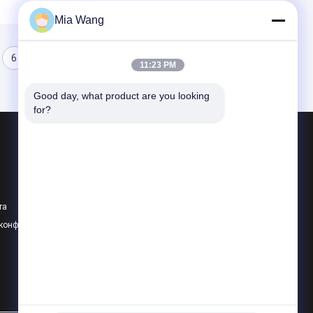
Mia Wang
6
11:23 PM
Good day, what product are you looking 
for?
Продукция
свет водить пункта
Светодиодный точечный источник света
та
Гибкий светодиодный сетчатый экран
 конфиденциальности
Все категории