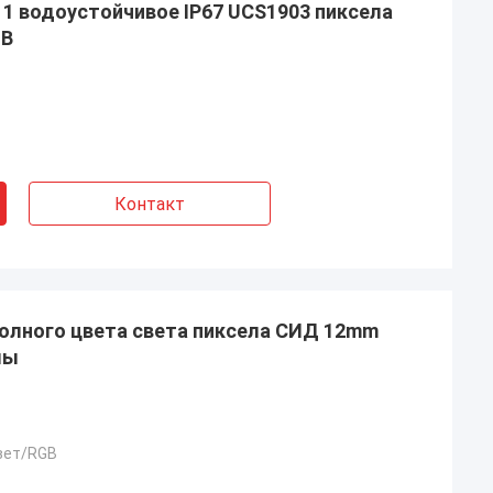
1 водоустойчивое IP67 UCS1903 пиксела
GB
Контакт
полного цвета света пиксела СИД 12mm
мы
вет/RGB
Даниэль