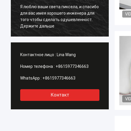
Я люблю ваши света пиксела, и спасибо
Прежд
для вас имея хорошего инженера для
ботино
VI
й
того чтобы сделать одушевленност.
winter
Держите дальше
что с
теперь
фазиру
Контактное лицо :
Lina Wang
Номер телефона :
+8615977346663
WhatsApp :
+8615977346663
Контакт
VI