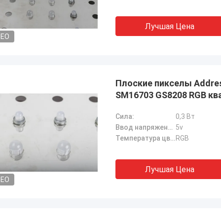
Лучшая Цена
DEO
Плоские пикселы Addre
SM16703 GS8208 RGB кв
Сила:
0,3 Вт
Ввод напряжения:
5v
Температура цвета:
RGB
Лучшая Цена
DEO