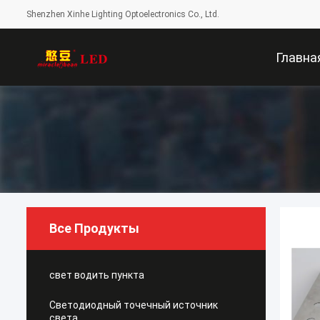
Shenzhen Xinhe Lighting Optoelectronics Co., Ltd.
Главна
Страниц
Все Продукты
свет водить пункта
Светодиодный точечный источник
света