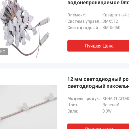
водонепроницаемое Dmx
декоративное празднич
Элемент:
Квадратный 
Система управления:
DMX512
Светодиодный источник:
SMD5050
Лучшая Цена
DEO
12 мм светодиодный р
светодиодный пиксель
Модель продукта:
XH-MD1201M
Цвет:
Зеленый
Сила:
0.3W