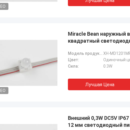
Лучшая Цена
DEO
Miracle Bean наружный
квадратный светодиод
Модель продукта:
XH-MD1201M
Цвет:
Одиночный ц
Сила:
0.3W
Лучшая Цена
DEO
Внешний 0,3W DC5V IP6
12 мм светодиодный пи