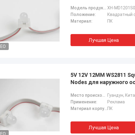
Модель продукта:
XH-MD1201S
Положение:
Квадратный 
Материал:
ПК
Лучшая Цена
DEO
5V 12V 12MM WS2811 Squar
Nodes для наружного о
Место происхождения:
Гуандун, Кит
Применение:
Реклама
Материал корпуса лампы:
ПК
Лучшая Цена
DEO