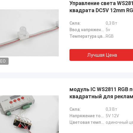
Управление света WS281
квадрата DC5V 12mm R
Сила:
0,3 Вт
Ввод напряжения:
5v
Температура цвета:
RGB
Лучшая Цена
DEO
модуль IC WS2811 RGB 
квадратный для рекла
Сила:
0,3 Вт
Напряжение тока:
5V 12V
Цветовая температура:
одиночный ц
Shally
Shaty