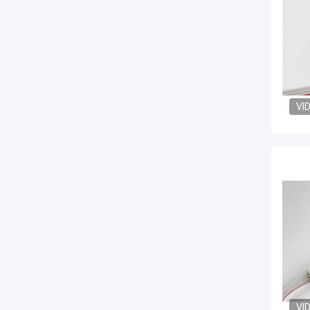
VI
VI