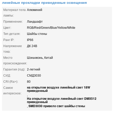
линейные прокладки приведенные освещения
Материал тела
Алюминий
лампы:
Применение:
Ландшафт
Цвет:
RGB/Red/Green/Blue/Yellow/White
Тип деталя:
Шайбы стены
Ранг IP:
IP66
Напряжение
ДК 24В
тока:
Место
Шэньчжэнь, Китай
происхождения:
Гарантия (год):
2-летний
СИД:
СМД3030
CRI (Ra>):
80
на открытом воздухе линейный свет 18W
Самое
приведенный
интересное:
,
На открытом воздухе линейный свет DMX512
приведенный
SMD3030 привело свет шайбы стены
,