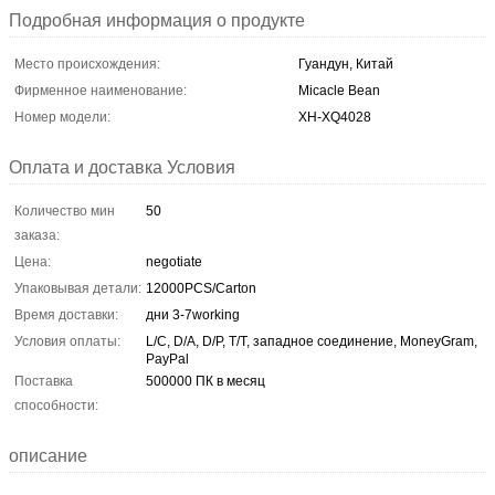
Подробная информация о продукте
Место происхождения:
Гуандун, Китай
Фирменное наименование:
Micacle Bean
Номер модели:
XH-XQ4028
Оплата и доставка Условия
Количество мин
50
заказа:
Цена:
negotiate
Упаковывая детали:
12000PCS/Carton
Время доставки:
дни 3-7working
Условия оплаты:
L/C, D/A, D/P, T/T, западное соединение, MoneyGram,
PayPal
Поставка
500000 ПК в месяц
способности:
описание