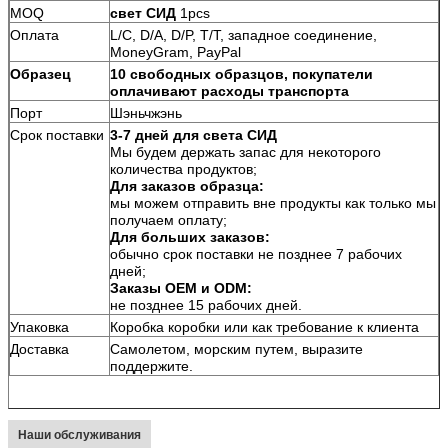
MOQ
свет СИД
1pcs
Оплата
L/C, D/A, D/P, T/T, западное соединение,
MoneyGram, PayPal
Образец
10 свободных образцов, покупатели
оплачивают расходы транспорта
Порт
Шэньчжэнь
Срок поставки
3-7 дней для света СИД
Мы будем держать запас для некоторого
количества продуктов;
Для заказов образца:
мы можем отправить вне продукты как только мы
получаем оплату;
Для больших заказов:
обычно срок поставки не позднее 7 рабочих
дней;
Заказы OEM и ODM:
не позднее 15 рабочих дней.
Упаковка
Коробка коробки или как требование к клиента
Доставка
Самолетом, морским путем, выразите
поддержите.
Наши обслуживания