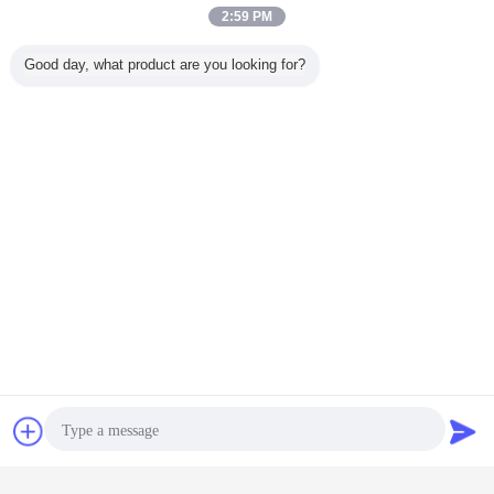
2:59 PM
Good day, what product are you looking for?
линейный свет приведенный прокладки
Бирки:
,
линейная прокладка приведенная
,
приспособление приведенное прокладки
Получить лучшую цену для
Алюминиевое IP66 DMX512 18W
на открытом воздухе линейное
светлое SMD3030 приведенное
Чат
Отправить
Продолжать
запрос