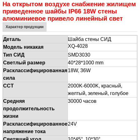
На открытом воздухе снабжение жилищем
приведенное шайбы IP66 18W стены
алюминиевое привело линейный свет
Характер продукции
Деталь
Шайба стены СИД
XQ-4028
Модель никакая
Тип СИД
SMD3030
Светлый размер
40*28*1000 mm
Расклассифицированная
18W, 36W
сила
CCT
2000K-6000K, красный,
желтый, зеленый, голубое
Средняя
30000 часов
продолжительность
жизни
Расклассифицированное
24V
напряжение тока
Светящий угол
10*45°, 10*30°