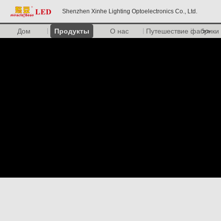
Shenzhen Xinhe Lighting Optoelectronics Co., Ltd.
Дом
Продукты
О нас
Путешествие фабрики
>>