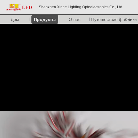
Shenzhen Xinhe Lighting Optoelectronics Co., Ltd.
Дом
Продукты
О нас
Путешествие фабрики
>>